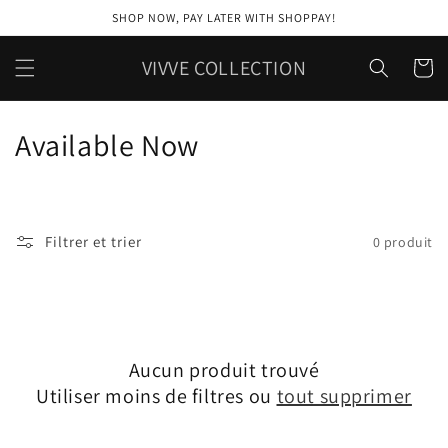
et
SHOP NOW, PAY LATER WITH SHOPPAY!
passer
au
contenu
VIVVE COLLECTION
Panier
C
Available Now
o
l
Filtrer et trier
0 produit
l
e
c
Aucun produit trouvé
t
Utiliser moins de filtres ou
tout supprimer
i